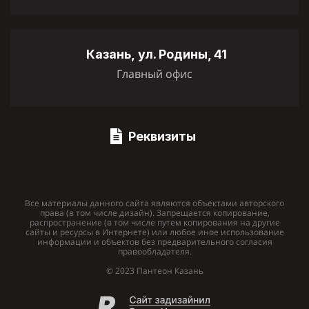
Казань,
ул. Родины, 41
Главный офис
Реквизиты
Все материалы данного сайта являются объектами авторского
права (в том числе дизайн). Запрещается копирование,
распространение (в том числе путем копирования на другие
сайты и ресурсы в Интернете) или любое иное использование
информации и объектов без предварительного согласия
правообладателя.
© 2023 Пантеон Казань