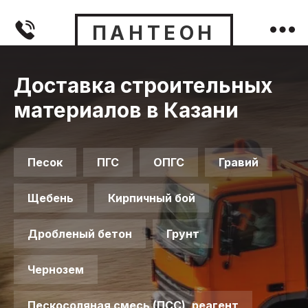
ПАНТЕОН
Доставка строительных
материалов в Казани
Песок
ПГС
ОПГС
Гравий
Щебень
Кирпичный бой
Дробленый бетон
Грунт
Чернозем
Пескосоляная смесь (ПСС), реагент